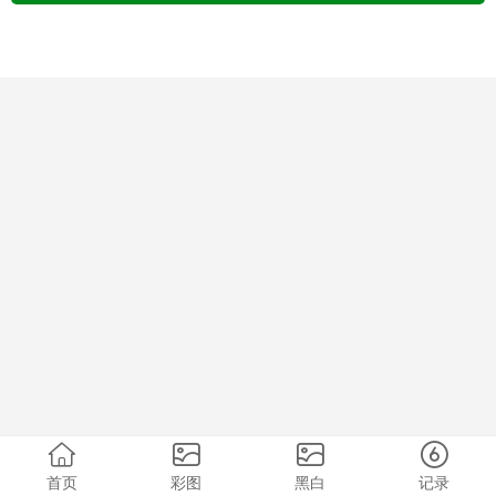
首页
彩图
黑白
记录