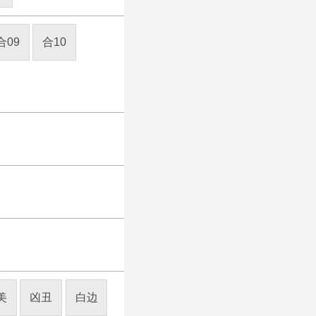
合09
合10
美
凶丑
白边