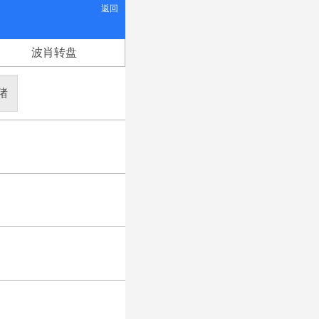
返回
波肖转盘
猪