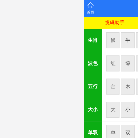
首页
挑码助手
生肖
鼠
牛
波色
红
绿
五行
金
木
大小
大
小
单双
单
双