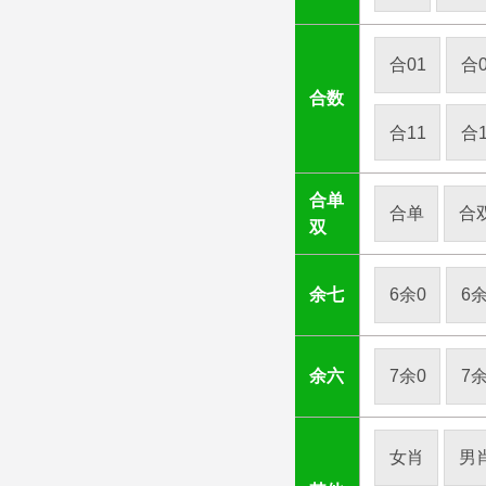
合01
合0
合数
合11
合1
合单
合单
合
双
余七
6余0
6余
余六
7余0
7余
女肖
男