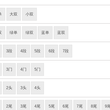
单
大双
小双
双
绿单
绿双
蓝单
蓝双
3段
4段
5段
6段
7段
3门
4门
5门
2头
3头
4头
2尾
3尾
4尾
5尾
6尾
7尾
8尾
9