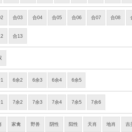
2
合03
合04
合05
合06
合07
合08
2
合13
双
1
6余2
6余3
6余4
6余5
1
7余2
7余3
7余4
7余5
7余6
肖
家禽
野兽
阴性
阳性
天肖
地肖
吉