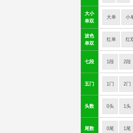
大小
大单
小
单双
波色
红单
红
单双
七段
1段
2段
五门
1门
2门
头数
0头
1头
尾数
0尾
1尾